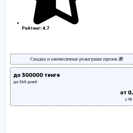
Рейтинг: 4.7
Скидки и ежемесячные розыграши призов 🎁
до 300000 тенге
до 365 дней
от 0
с 18