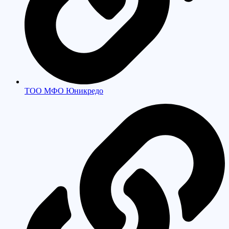
ТОО МФО Юникредо