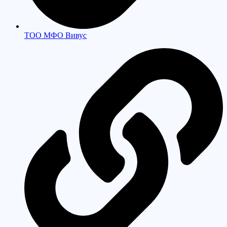
ТОО МФО Вивус