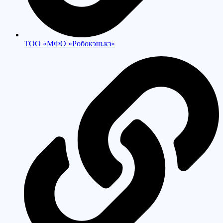
ТОО «МФО «Робокэш.кз»