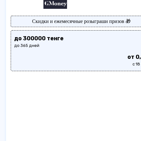
Скидки и ежемесячные розыграши призов 🎁
до 300000 тенге
до 365 дней
от 0
с 18