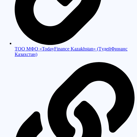
TOO MФO «TodayFinance Kazakhstan» (TудeйФинaнc
Кaзaxcтaн)