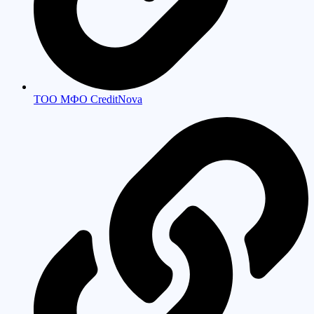
ТОО МФО CreditNova