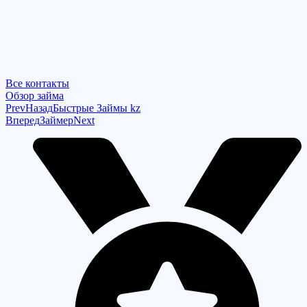
Все контакты
Обзор займа
Prev
Назад
Быстрые Займы kz
Вперед
Займер
Next